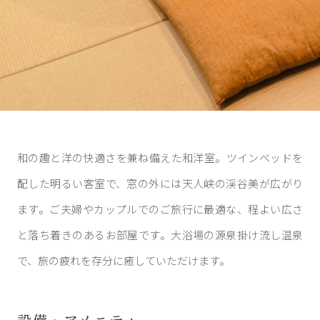
JAPANESE-WESTERN ROOM
和の趣と洋の快適さを兼ね備えた和洋室。ツインベッドを
和洋室
配した明るい客室で、窓の外には天人峡の渓谷美が広がり
20m² ／ 定員4名
ます。ご夫婦やカップルでのご旅行に最適な、程よい広さ
と落ち着きのあるお部屋です。大浴場の源泉掛け流し温泉
で、旅の疲れを存分に癒していただけます。