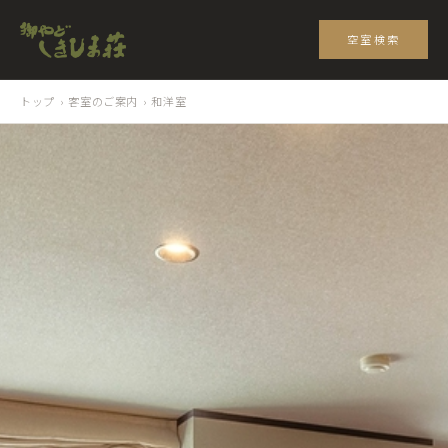
空室検索
トップ
›
客室のご案内
› 和洋室